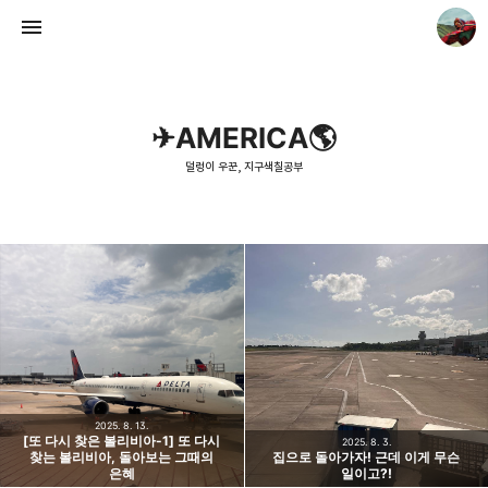
✈AMERICA🌎
덜렁이 우꾼, 지구색칠공부
덜렁이 우꾼, 지구색칠공부
우꾼
2025. 8. 13.
[또 다시 찾은 볼리비아-1] 또 다시
2025. 8. 3.
찾는 볼리비아, 돌아보는 그때의
집으로 돌아가자! 근데 이게 무슨
은혜
일이고?!