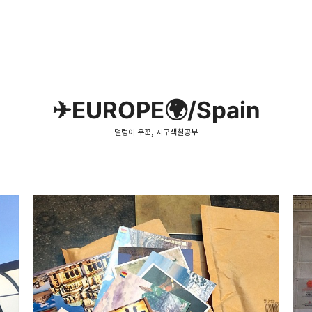
✈EUROPE🌍/Spain
덜렁이 우꾼, 지구색칠공부