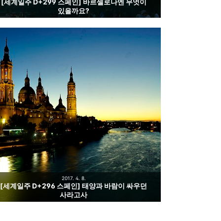
[세계일주 D+299 스페인] 바르셀로나엔 무엇이
있을까요?
2017. 4. 8.
[세계일주 D+296 스페인] 태양과 바람이 싸우던
사라고사