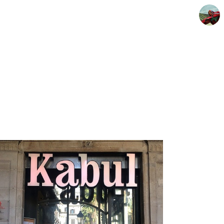
덜렁이 우꾼, 지구색칠공부
우꾼