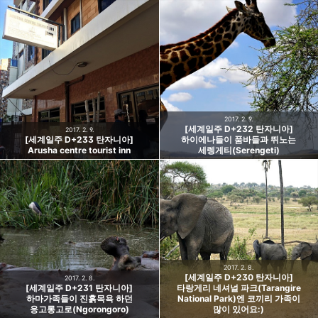
2017. 2. 9.
[세계일주 D+232 탄자니아]
2017. 2. 9.
[세계일주 D+233 탄자니아]
하이에나들이 품바들과 뛰노는
Arusha centre tourist inn
세렝게티(Serengeti)
2017. 2. 8.
[세계일주 D+230 탄자니아]
2017. 2. 8.
[세계일주 D+231 탄자니아]
타랑게리 네셔널 파크(Tarangire
하마가족들이 진흙목욕 하던
National Park)엔 코끼리 가족이
응고롱고로(Ngorongoro)
많이 있어요:)