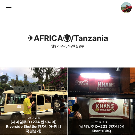
✈AFRICA🌍/Tanzania
덜렁이 우꾼, 지구색칠공부
덜렁이 우꾼, 지구색칠공부
우꾼
2017. 2. 9.
[세계일주 D+234 탄자니아]
2017. 2. 9.
Riverside Shuttle(탄자니아-케냐
[세계일주 D+233 탄자니아]
국경넘기)
Khan'sBBQ