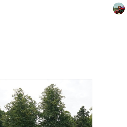
덜렁이 우꾼, 지구색칠공부
우꾼