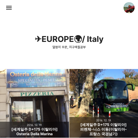
✈EUROPE🌍/ Italy
덜렁이 우꾼, 지구색칠공부
덜렁이 우꾼, 지구색칠공부
우꾼
2016. 12. 19.
[세계일주 D+175 이탈리아]
2016. 12. 19.
[세계일주 D+175 이탈리아]
피렌체-니스 이동(이탈리아-
Osteria Della Marina
프랑스 국경넘기)